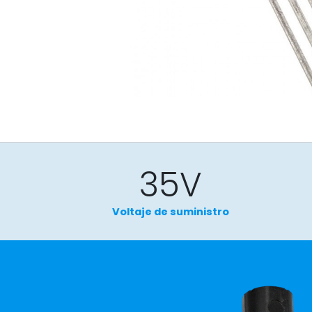
35V
Voltaje de suministro