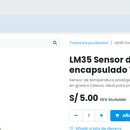
ías
Blog
Contacto
Beneficios
Juega 
Todos los productos
LM35 Se
LM35 Sensor 
encapsulado
Sensor de temperatura analógi
en grados Celsius, ideal para p
S/
5.00
IGV Incluido
AÑA
Añadir a lista de deseos