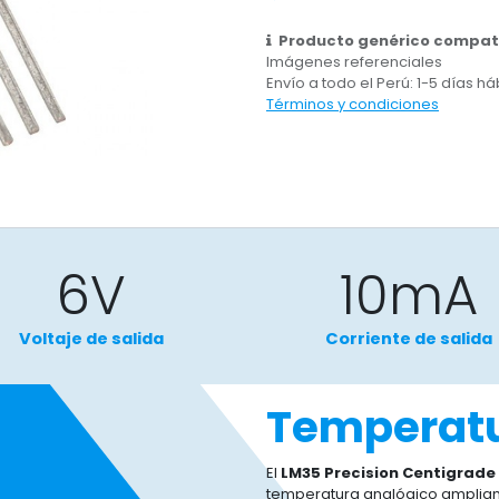
Producto genérico compati
Imágenes referenciales
Envío a todo el Perú: 1-5 días há
Términos y condiciones
6V
​10mA
Voltaje de salida
Corriente de salida
Temperatu
El
LM35 Precision Centigrad
temperatura analógico ampliame