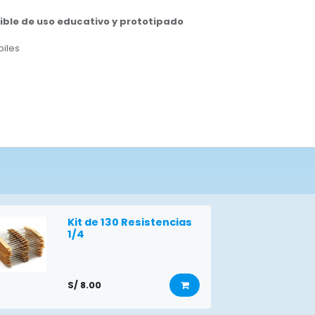
ble de uso educativo y prototipado
biles
Kit de 130 Resistencias
1/4
S/
8.00