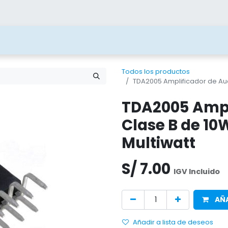
ías
Blog
Contacto
Beneficios
Juega 
Todos los productos
TDA2005 Amplificador de Au
TDA2005 Ampl
Clase B de 1
Multiwatt
S/
7.00
IGV Incluido
AÑA
Añadir a lista de deseos