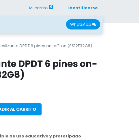
0
Mi carrito
Identificarse
con Nano
Recursos
WhatsApp
deslizante DPDT 6 pines on-off-on (SS12F32G8)
ante DPDT 6 pines on-
32G8)
DIR AL CARRITO
ble de uso educativo y prototipado