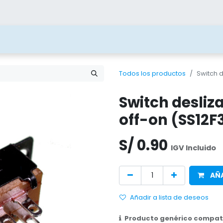
ías
Blog
Contacto
Beneficios
Juega 
Todos los productos
Switch 
Switch desliz
off-on (SS12F
S/
0.90
IGV Incluido
AÑA
Añadir a lista de deseos
Producto genérico compati