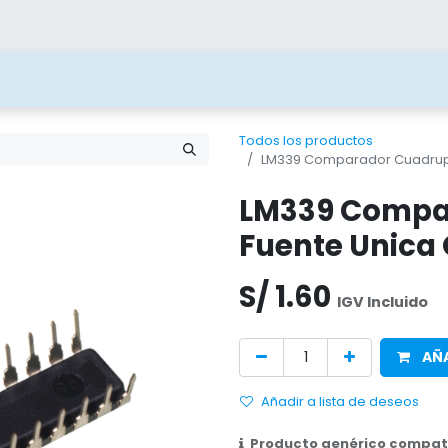
ías
Blog
Contacto
Beneficios
Juega 
Todos los productos
LM339 Comparador Cuadrupl
LM339 Compa
Fuente Unica
S/
1.60
IGV Incluido
AÑA
Añadir a lista de deseos
Producto genérico compati