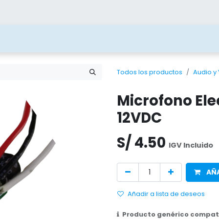
ías
Blog
Contacto
Beneficios
Juega 
Todos los productos
Audio y
Microfono Ele
12VDC
S/
4.50
IGV Incluido
AÑA
Añadir a lista de deseos
Producto genérico compati