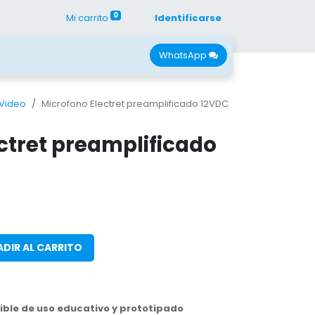
0
Mi carrito
Identificarse
con Nano
Recursos
WhatsApp
 Video
Microfono Electret preamplificado 12VDC
ctret preamplificado
DIR AL CARRITO
ble de uso educativo y prototipado