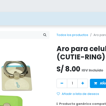
ías
Blog
Contacto
Beneficios
Juega 
Todos los productos
Aro par
Aro para celu
(CUTIE-RING)
S/
8.00
IGV Incluido
AÑA
Añadir a lista de deseos
Producto genérico compati