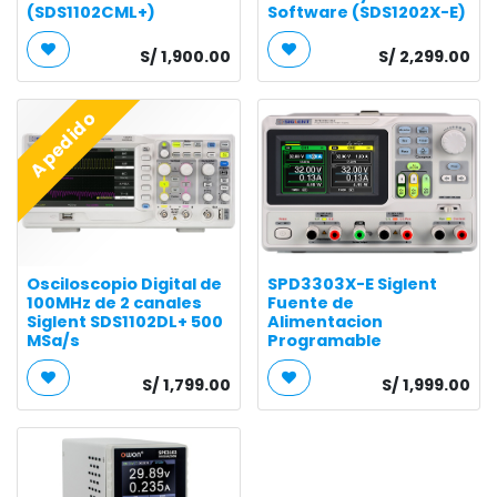
(SDS1102CML+)
Software (SDS1202X-E)
S/
1,900.00
S/
2,299.00
A pedido
Osciloscopio Digital de
SPD3303X-E Siglent
100MHz de 2 canales
Fuente de
Siglent SDS1102DL+ 500
Alimentacion
MSa/s
Programable
S/
1,799.00
S/
1,999.00