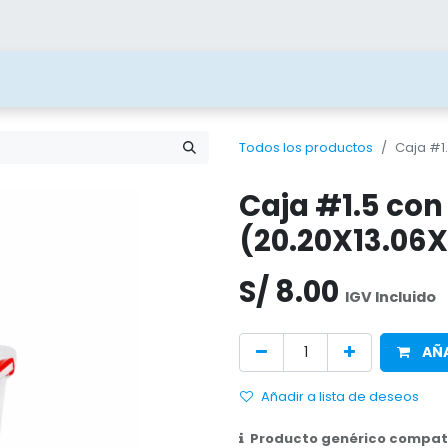
ías
Blog
Contacto
Beneficios
Juega 
Todos los productos
Caja #1.
Caja #1.5 con
(20.20X13.06X
S/
8.00
IGV Incluido
AÑA
Añadir a lista de deseos
Producto genérico compati