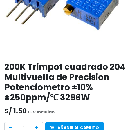
200K Trimpot cuadrado 204
Multivuelta de Precision
Potenciometro ±10%
±250ppm/℃ 3296W
S/
1.50
IGV Incluido
AÑADIR AL CARRITO