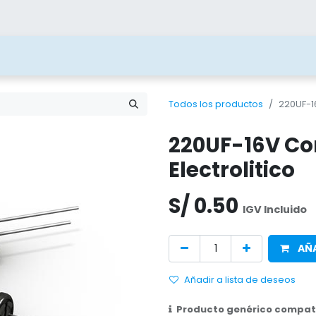
ías
Blog
Contacto
Beneficios
Juega 
Todos los productos
220UF-1
220UF-16V C
Electrolitico
S/
0.50
IGV Incluido
AÑA
Añadir a lista de deseos
Producto genérico compati