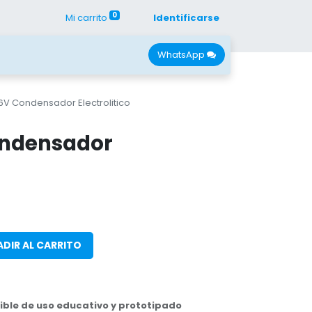
0
Mi carrito
Identificarse
con Nano
Recursos
WhatsApp
6V Condensador Electrolitico
ondensador
DIR AL CARRITO
ble de uso educativo y prototipado