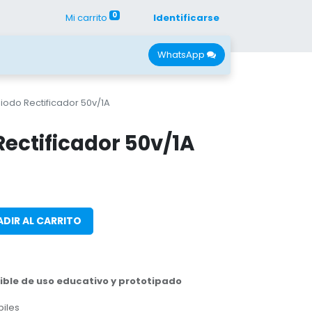
0
Mi carrito
Identificarse
con Nano
Recursos
WhatsApp
iodo Rectificador 50v/1A
Rectificador 50v/1A
DIR AL CARRITO
ble de uso educativo y prototipado
biles