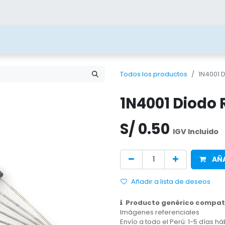
ías
Blog
Contacto
Beneficios
Juega 
Todos los productos
1N4001 D
1N4001 Diodo 
S/
0.50
IGV Incluido
AÑA
Añadir a lista de deseos
Producto genérico compati
Imágenes referenciales
Envío a todo el Perú: 1-5 días há