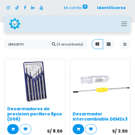
0
Mi carrito
Identificarse
(3 encontrado)
Desarmadores de
precision perillero 6pcs
Desarmador
(D06)
intercambiable DEM2x3
S/
8.50
S/
3.50